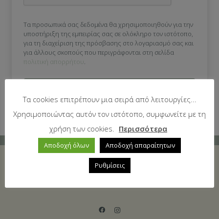
Τα προσωπικά σας δεδομένα θα χρησιμοποιηθούν για την
υποστήριξη της εμπειρίας σας σε ολόκληρο τον ιστότοπο,
για τη διαχείριση της πρόσβασης στο λογαριασμό σας και
για άλλους σκοπούς που περιγράφονται στη σελίδα
πολιτική απορρήτου
.
Εγγραφή
Τα cookies επιτρέπουν μια σειρά από λειτουργίες...
Χρησιμοποιώντας αυτόν τον ιστότοπο, συμφωνείτε με τη
χρήση των cookies.
Περισσότερα
Αποδοχή όλων
Αποδοχή απαραίτητων
Ρυθμίσεις