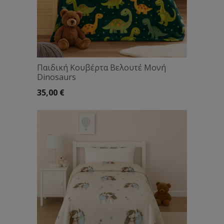
εύκολα και γρήγορα από το ηλεκτρονικό
μας κατάστημα.
Ασφαλής και γρήγορη παράδοση: Οι
παιδικές κουβέρτες σας θα σας
παραδοθούν σε ασφαλή και γρήγορη
Παιδική Κουβέρτα Βελουτέ Μονή
Dinosaurs
παράδοση.
35,00
€
Επιλέξτε τις απαλές και άνετες παιδικές
κουβέρτες που σας προσφέρουμε μέσω του
Home & Hotel και δημιουργήστε ένα ονειρικό
περιβάλλον για το παιδί σας!