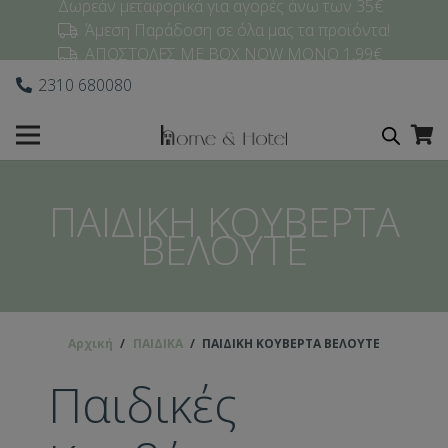
Δωρεάν μεταφορικά για αγορές άνω των 35€
Άμεση Παράδοση σε όλα μας τα προϊόντα!
ΑΠΟΣΤΟΛΕΣ ΜΕ BOX NOW ΜΟΝΟ 1,99€
2310 680080
ΠΑΙΔΙΚΗ ΚΟΥΒΕΡΤΑ
ΒΕΛΟΥΤΕ
Αρχική
/
ΠΑΙΔΙΚΑ
/
ΠΑΙΔΙΚΗ ΚΟΥΒΕΡΤΑ ΒΕΛΟΥΤΕ
Παιδικές