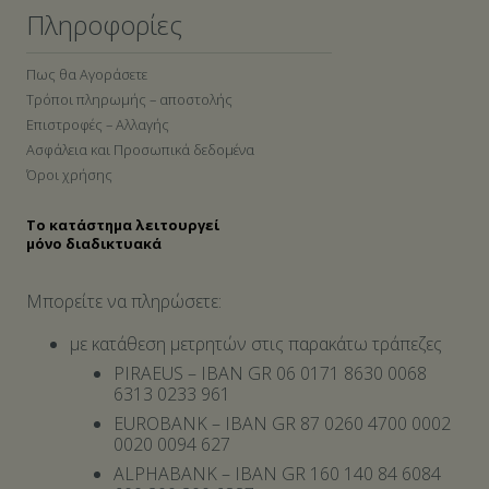
Πληροφορίες
Πως θα Αγοράσετε
Τρόποι πληρωμής – αποστολής
Επιστροφές – Αλλαγής
Ασφάλεια και Προσωπικά δεδομένα
Όροι χρήσης
Το κατάστημα λειτουργεί
μόνο διαδικτυακά
Μπορείτε να πληρώσετε:
με κατάθεση μετρητών στις παρακάτω τράπεζες
PIRAEUS – IBAN GR 06 0171 8630 0068
6313 0233 961
EUROBANK – IBAN GR 87 0260 4700 0002
0020 0094 627
ALPHABANK – IBAN GR 160 140 84 6084