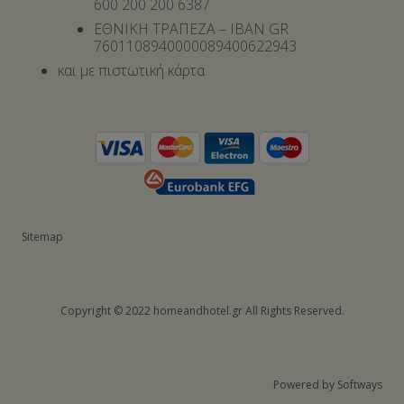
600 200 200 6387
ΕΘΝΙΚΗ ΤΡΑΠΕΖΑ – IBAN GR
7601108940000089400622943
και με πιστωτική κάρτα
Sitemap
Copyright © 2022 homeandhotel.gr All Rights Reserved.
Powered by Softways