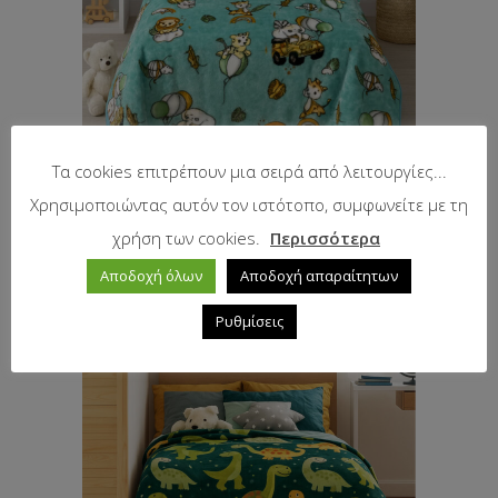
την ιδανική για εσάς.
Υψηλής ποιότητας υλικά: Οι παιδικές
κουβέρτες μας είναι κατασκευασμένες από
κορυφαία υλικά που θα διαρκέσουν για
πολλά χρόνια.
Τα cookies επιτρέπουν μια σειρά από λειτουργίες...
Ελκυστικά σχέδια: Οι παιδικές κουβέρτες
Παιδική Κουβέρτα Βελουτέ Μονή
Χρησιμοποιώντας αυτόν τον ιστότοπο, συμφωνείτε με τη
μας είναι σχεδιασμένες από έμπειρους
Happy Zoo
χρήση των cookies.
Περισσότερα
σχεδιαστές και προσφέρουν μια μοντέρνα
35,00
€
και κομψή εμφάνιση.
Αποδοχή όλων
Αποδοχή απαραίτητων
Αρκετή ποικιλία σε μεγέθη: Οι παιδικές
Ρυθμίσεις
κουβέρτες μας διατίθενται σε διάφορα
μεγέθη, ώστε να ταιριάζουν σε κάθε
κρεβάτι.
Εύκολος τρόπος παραγγελίας: Μπορείτε να
παραγγείλετε τις παιδικές κουβέρτες σας