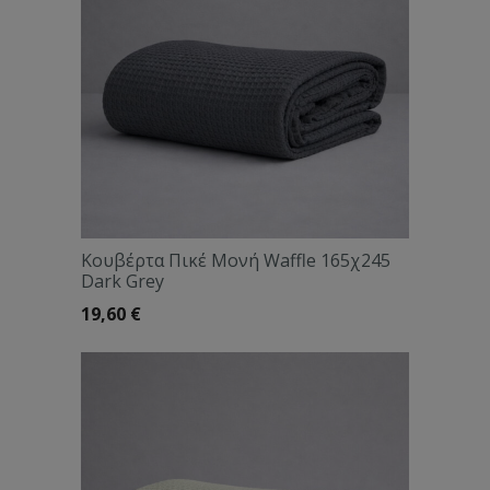
συνδυάζοντάς τις με τις
μαξιλαροθήκες
και τα
σεντόνια
της ξενοδοχειακής μας σειράς.
Κουβέρτα Πικέ Μονή Waffle 165χ245
Dark Grey
19,60
€