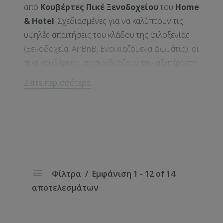
από
Κουβέρτες Πικέ Ξενοδοχείου
του
Home
& Hotel
. Σχεδιασμένες για να καλύπτουν τις
υψηλές απαιτήσεις του κλάδου της φιλοξενίας
(Ξενοδοχεία, AirBnB, Ενοικιαζόμενα Δωμάτια), οι
πικέ κουβέρτες μας συνδυάζουν την αξεπέραστη
αντοχή με την εκλεπτυσμένη αισθητική.
Δείτε περισσότερα
Κύρια Χαρακτηριστικά:
Υλικά Υψηλής
Ποιότητας: Κατασκευασμένες
από
100% βαμβάκι πεννιέ
ή σύμμεικτα
νήματα εξαιρετικής ποιότητας, εξασφαλίζουν
Φίλτρα
Εμφάνιση 1 - 12 of 14
απαλή αφή και επιτρέπουν στο δέρμα να
αποτελεσμάτων
αναπνέει, προσφέροντας έναν δροσερό και
άνετο ύπνο κατά τους ανοιξιάτικους και
φθινοπωρινούς μήνες.