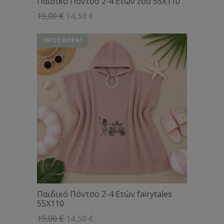
Παιδικό Πόντσο 2-4 Ετών zoo 55X110
19,00
€
14,50
€
ΠΡΟΣΦΟΡΆ!
Παιδικό Πόντσο 2-4 Ετών fairytales
55X110
19,00
€
14,50
€