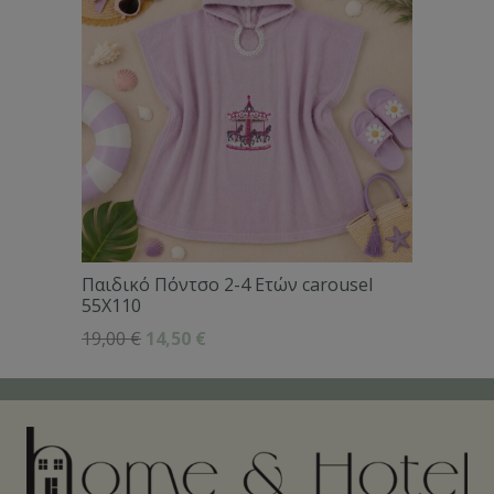
Παιδικό Πόντσο 2-4 Ετών carousel
55X110
19,00
€
14,50
€