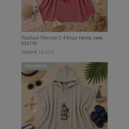
κορυφαία υλικά που θα διαρκέσουν για
πολλά χρόνια.
Ελκυστικά σχέδια: Τα παιδικά πόντσο μας
είναι σχεδιασμένα από έμπειρους
σχεδιαστές και προσφέρουν μια μοντέρνα
Παιδικό Πόντσο 2-4 Ετών family owls
55X110
και κομψή εμφάνιση.
19,00
€
14,50
€
Αρκετή ποικιλία σε μεγέθη: Τα παιδικά
πόντσο μας διατίθενται σε διάφορα
ΠΡΟΣΦΟΡΆ!
μεγέθη, ώστε να ταιριάζουν σε κάθε παιδί.
Εύκολος τρόπος παραγγελίας: Μπορείτε να
παραγγείλετε τα παιδικά πόντσο σας
εύκολα και γρήγορα από το ηλεκτρονικό
μας κατάστημα.
Ασφαλής και γρήγορη παράδοση: Τα
παιδικά πόντσο σας θα σας παραδοθούν