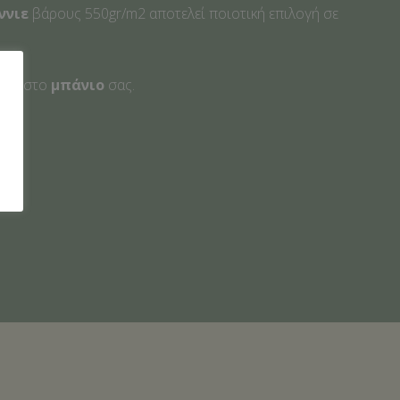
ννιε
βάρους 550gr/m2 αποτελεί ποιοτική επιλογή σε
τερα στο
μπάνιο
σας.