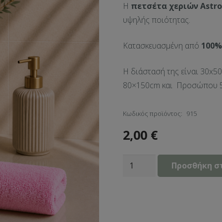
Η
πετσέτα χεριών Αstro
υψηλής ποιότητας.
Κατασκευασμένη από
100%
Η διάστασή της είναι 30x50
80×150cm και Προσώπου 
Κωδικός προϊόντος:
915
2,00
€
Πετσέτα
Προσθήκη σ
Χεριών
30×50
Pink
ποσότητα