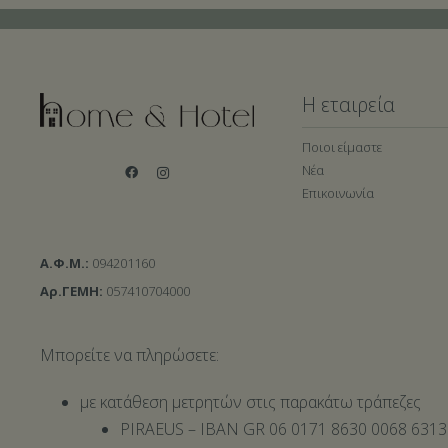
Η εταιρεία
Ποιοι είμαστε
Νέα
Επικοινωνία
Α.Φ.Μ.:
094201160
Αρ.ΓΕΜΗ:
057410704000
Μπορείτε να πληρώσετε:
με κατάθεση μετρητών στις παρακάτω τράπεζες
PIRAEUS – IBAN GR 06 0171 8630 0068 6313