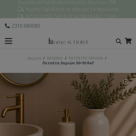
Δωρεάν μεταφορικά για αγορές άνω των 35€
Άμεση Παράδοση σε όλα μας τα προϊόντα!
ΑΠΟΣΤΟΛΕΣ ΜΕ BOX NOW ΜΟΝΟ 1,99€
2310 680080
Αρχική
/
ΜΠΑΝΙΟ
/
ΠΕΤΣΕΤΕΣ ΧΕΡΙΩΝ
/
Πετσέτα Χεριών 30×50 Raf