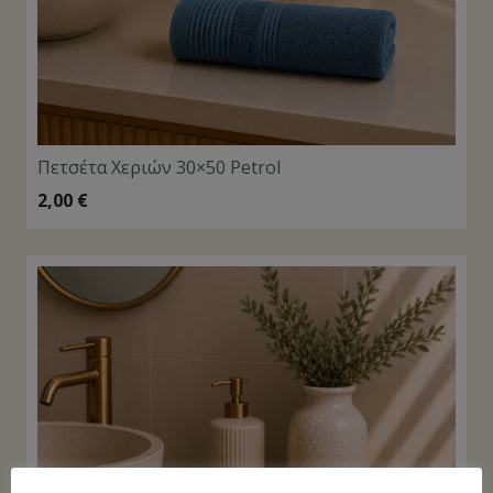
Πετσέτα Χεριών 30×50 Petrol
2,00
€