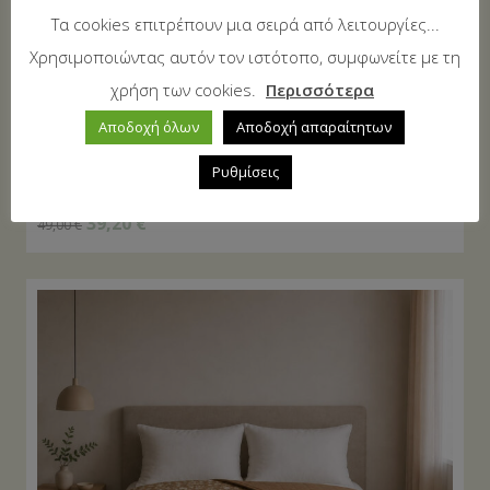
Τα cookies επιτρέπουν μια σειρά από λειτουργίες...
Χρησιμοποιώντας αυτόν τον ιστότοπο, συμφωνείτε με τη
χρήση των cookies.
Περισσότερα
Αποδοχή όλων
Αποδοχή απαραίτητων
Ρυθμίσεις
Κουβερλι Υπέρδιπλα 220×240 Stripe Dusty Rose
39,20
€
49,00
€