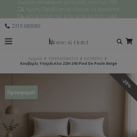
Δωρεάν μεταφορικά για αγορές άνω των 35€
Άμεση Παράδοση σε όλα μας τα προϊόντα!
ΑΠΟΣΤΟΛΕΣ ΜΕ BOX NOW ΜΟΝΟ 1,99€
2310 680080
Αρχική
/
ΥΠΝΟΔΩΜΑΤΙO
/
ΚΟΥΒΕΡΛΙ
/
Κουβερλι Υπέρδιπλα 220×240 Pied De Poule Beige
20
%
Προσφορά!