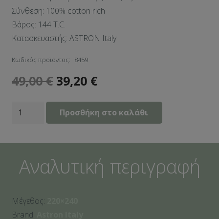
Σύνθεση: 100% cotton rich
Βάρος: 144 T.C.
Κατασκευαστής: ASTRON Italy
Κωδικός προϊόντος:
8459
49,00
€
39,20
€
Κουβερλι
Προσθήκη στο καλάθι
Υπέρδιπλα
220x240
Pied
Αναλυτική περιγραφή
De
Poule
Beige
Μέγεθος:
220×240
ποσότητα
Brand:
Astron Italy