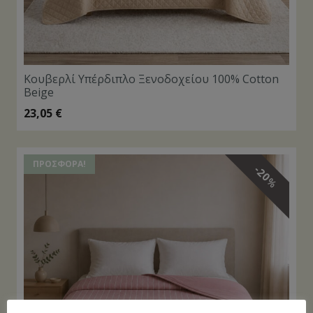
Κουβερλί Υπέρδιπλο Ξενοδοχείου 100% Cοtton
Beige
23,05
€
ΠΡΟΣΦΟΡΆ!
20
%