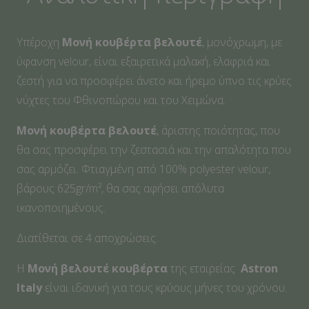
Υπέροχη
Μονή κουβέρτα βελουτέ
, μονόχρωμη, με
ύφανση velour, είναι εξαιρετικά μαλακή, ελαφριά και
ζεστή για να προσφέρει άνετο και ήρεμο ύπνο τις κρύες
νύχτες του Φθινοπώρου και του Χειμώνα.
Μονή κουβέρτα βελουτέ
, άριστης ποιότητας, που
θα σας προσφέρει την ζεστασιά και την απαλότητα που
σας αρμόζει. Φτιαγμένη από 100% polyester velour,
βάρους 625gr/m², θα σας αφήσει απόλυτα
ικανοποιημένους.
Διατίθεται σε 4 αποχρώσεις.
Η
Μονή βελουτέ κουβέρτα
της εταιρείας
Astron
Italy
είναι ιδανική για τους κρύους μήνες του χρόνου.