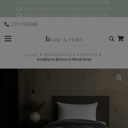
Δωρεάν μεταφορικά για αγορές άνω των 35€
Άμεση Παράδοση σε όλα μας τα προϊόντα!
ΑΠΟΣΤΟΛΕΣ ΜΕ BOX NOW ΜΟΝΟ 1,99€
2310 680080
Αρχική
/
ΥΠΝΟΔΩΜΑΤΙO
/
ΚΟΥΒΕΡΤΕΣ
/
Κουβέρτα βελουτέ Μονή Grey