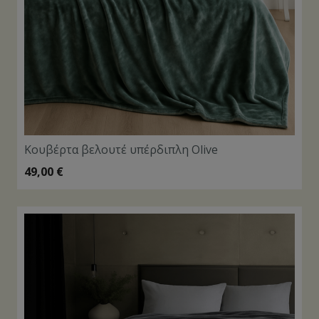
Κουβέρτα βελουτέ υπέρδιπλη Olive
49,00
€