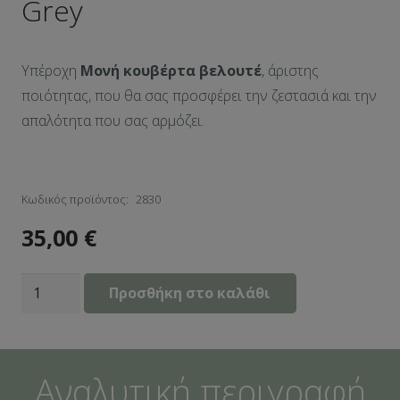
Grey
Υπέροχη
Μονή κουβέρτα βελουτέ
, άριστης
ποιότητας, που θα σας προσφέρει την ζεστασιά και την
απαλότητα που σας αρμόζει.
Κωδικός προϊόντος:
2830
35,00
€
Κουβέρτα
Προσθήκη στο καλάθι
βελουτέ
Μονή
Grey
Αναλυτική περιγραφή
ποσότητα