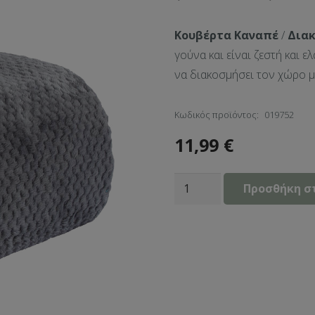
Κουβέρτα Καναπέ
/
Διακ
γούνα και είναι ζεστή και ελ
να διακοσμήσει τον χώρο μ
Κωδικός προϊόντος:
019752
11,99
€
Κουβέρτα
Προσθήκη σ
Καναπέ
/
Διακοσμητικό
Ριχτάρι
(130x160)
Dark