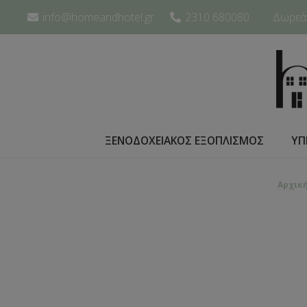
info@homeandhotel.gr
2310 680080
Δωρεάν
ΞΕΝΟΔΟΧΕΙΑΚΟΣ ΕΞΟΠΛΙΣΜΟΣ
ΥΠ
Αρχικ