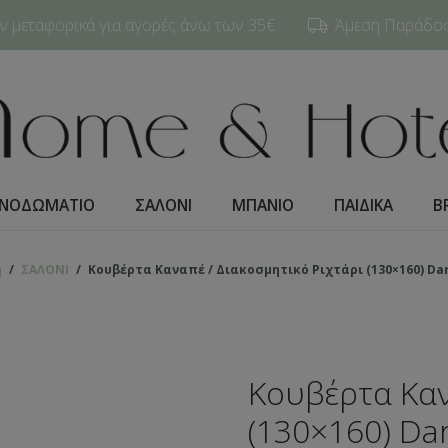
 μεταφορικά για αγορές άνω των 35€
Άμεση Παράδοση
ΝΟΔΩΜΑΤΙO
ΣΑΛΟΝΙ
ΜΠΑΝΙΟ
ΠΑΙΔΙΚΑ
Β
ή
/
ΣΑΛΟΝΙ
/
Κουβέρτα Καναπέ / Διακοσμητικό Ριχτάρι (130×160) Da
Κουβέρτα Καν
(130×160) Da