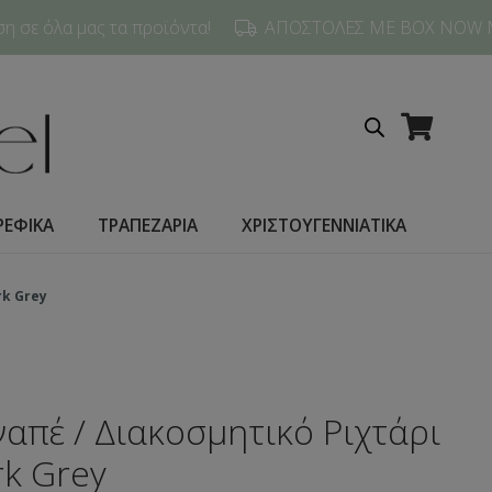
 σε όλα μας τα προϊόντα!
ΑΠΟΣΤΟΛΕΣ ΜΕ BOX NOW 
ΡΕΦΙΚΑ
ΤΡΑΠΕΖΑΡΙΑ
ΧΡΙΣΤΟΥΓΕΝΝΙΑΤΙΚΑ
rk Grey
απέ / Διακοσμητικό Ριχτάρι
rk Grey