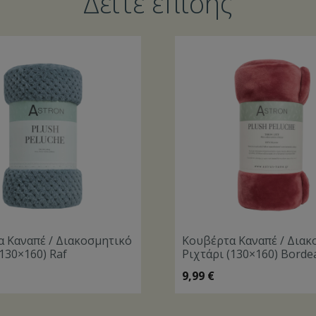
Δείτε επίσης
 Καναπέ / Διακοσμητικό
Κουβέρτα Καναπέ / Διακ
(130×160) Raf
Ριχτάρι (130×160) Borde
9,99
€