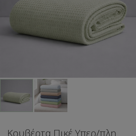
Κουβέρτα Πικέ Υπερ/πλη