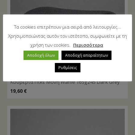
Τα cookies επιτρέπουν μια σειρά από λειτουργίες...
Χρησιμοποιώντας αυτόν τον ιστότοπο, συμφωνείτε με τη
χρήση των cookies.
Περισσότερα
Αποδοχή όλων
Αποδοχή απαραίτητων
Ρυθμίσεις
Κουβέρτα Πικέ Μονή Waffle 165χ245 Dark Grey
19,60
€