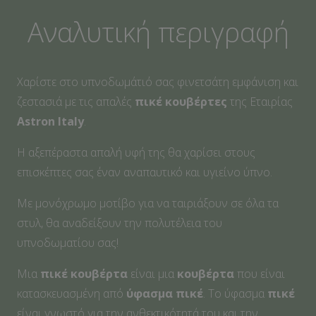
Αναλυτική περιγραφή
Χαρίστε στο υπνοδωμάτιό σας φινετσάτη εμφάνιση και
ζεστασιά με τις απαλές
πικέ κουβέρτες
της Εταιρίας
Astron Italy
.
Η αξεπέραστα απαλή υφή της θα χαρίσει στους
επισκέπτες σας έναν αναπαυτικό και υγιείνο ύπνο.
Με μονόχρωμο μοτίβο για να ταιριάξουν σε όλα τα
στυλ, θα αναδείξουν την πολυτέλεια του
υπνοδωματίου σας!
Μια
πικέ κουβέρτα
είναι μια
κουβέρτα
που είναι
κατασκευασμένη από
ύφασμα πικέ
. Το ύφασμα
πικέ
είναι γνωστό για την ανθεκτικότητά του και την