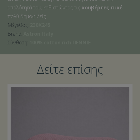
απαλότητά του, καθιστώντας τις
κουβέρτες πικέ
πολύ δημοφιλείς.
Μέγεθος:
230X245
Brand:
Astron Italy
Σύνθεση:
100% cotton rich ΠENNIE
Δείτε επίσης