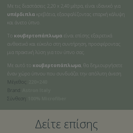
Με τις διαστάσεις 2,20 x 2,40 μέτρα, είναι ιδανικό για
υπέρδιπλα
κρεβάτια, εξασφαλίζοντας επαρκή κάλυψη
και άνετο ύπνο.
Το
κουβερτοπάπλωμα
είναι επίσης εξαιρετικά
ανθεκτικό και εύκολο στη συντήρηση, προσφέροντας
μια πρακτική λύση για τον ύπνο σας.
Με αυτό το
κουβερτοπάπλωμα
, θα δημιουργήσετε
έναν χώρο ύπνου που συνδυάζει την απόλυτη άνεση.
Μέγεθος:
220×240
Brand:
Astron Italy
Σύνθεση:
100% Microfiber
Δείτε επίσης