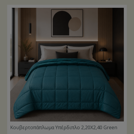
Κουβερτοπάπλωμα Υπέρδιπλο 2,20Χ2,40 Green