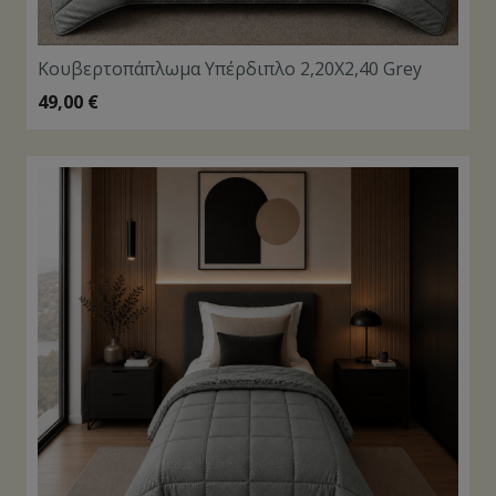
Κουβερτοπάπλωμα Υπέρδιπλο 2,20Χ2,40 Grey
49,00
€