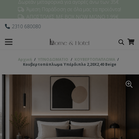
Δωρεάν μεταφορικά για αγορές άνω των 35€
Άμεση Παράδοση σε όλα μας τα προϊόντα!
ΑΠΟΣΤΟΛΕΣ ΜΕ BOX NOW ΜΟΝΟ 1,99€
2310 680080
Αρχική
/
ΥΠΝΟΔΩΜΑΤΙO
/
ΚΟΥΒΕΡΤΟΠΑΠΛΩΜΑ
/
Κουβερτοπάπλωμα Υπέρδιπλο 2,20Χ2,40 Beige