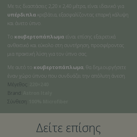
Με τις διαστάσεις 2,20 x 2,40 μέτρα, είναι ιδανικό για
υπέρδιπλα
κρεβάτια, εξασφαλίζοντας επαρκή κάλυψη
και άνετο ύπνο.
Το
κουβερτοπάπλωμα
είναι επίσης εξαιρετικά
ανθεκτικό και εύκολο στη συντήρηση, προσφέροντας
μια πρακτική λύση για τον ύπνο σας.
Με αυτό το
κουβερτοπάπλωμα
, θα δημιουργήσετε
έναν χώρο ύπνου που συνδυάζει την απόλυτη άνεση.
Μέγεθος:
220×240
Brand:
Astron Italy
Σύνθεση:
100% Microfiber
Δείτε επίσης