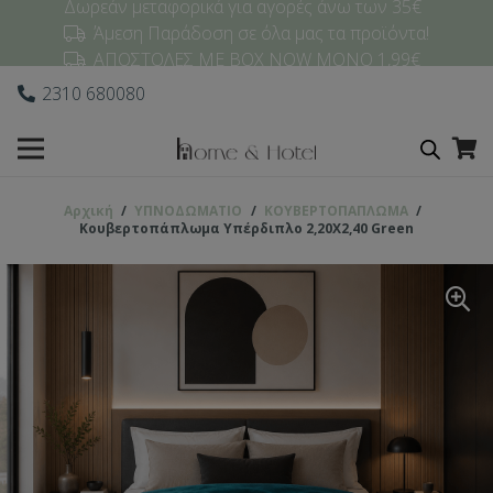
Δωρεάν μεταφορικά για αγορές άνω των 35€
Άμεση Παράδοση σε όλα μας τα προϊόντα!
ΑΠΟΣΤΟΛΕΣ ΜΕ BOX NOW ΜΟΝΟ 1,99€
2310 680080
Αρχική
/
ΥΠΝΟΔΩΜΑΤΙO
/
ΚΟΥΒΕΡΤΟΠΑΠΛΩΜΑ
/
Κουβερτοπάπλωμα Υπέρδιπλο 2,20Χ2,40 Green