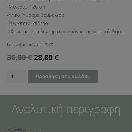
-Μέγεθος: 120 cm
-Υλικό: Ύφασμα βαμβακερό
-Συνίσταται σίδερο.
-Πλένεται στο πλυντήριο σε πρόγραμμα για ευαίσθητα.
Κωδικός προϊόντος:
5203
36,00
€
28,80
€
Μαλακό
Προσθήκη στο καλάθι
Στρώμα
Παιχνιδιού
Alpis
Αναλυτική περιγραφή
Petrol
ποσότητα
Μέγεθος:
120 cm