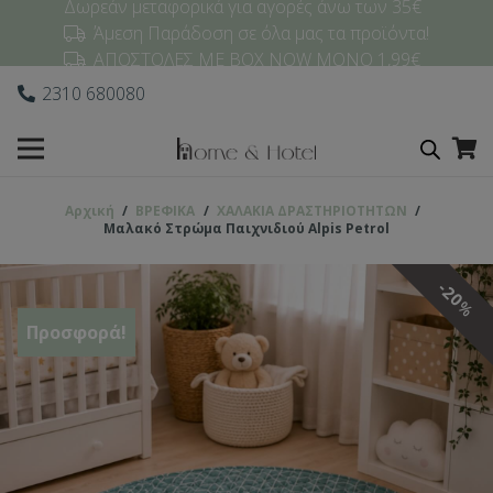
Δωρεάν μεταφορικά για αγορές άνω των 35€
Άμεση Παράδοση σε όλα μας τα προϊόντα!
ΑΠΟΣΤΟΛΕΣ ΜΕ BOX NOW ΜΟΝΟ 1,99€
2310 680080
Αρχική
/
ΒΡΕΦΙΚΑ
/
ΧΑΛΑΚΙΑ ΔΡΑΣΤΗΡΙΟΤΗΤΩΝ
/
Μαλακό Στρώμα Παιχνιδιού Alpis Petrol
20
%
Προσφορά!