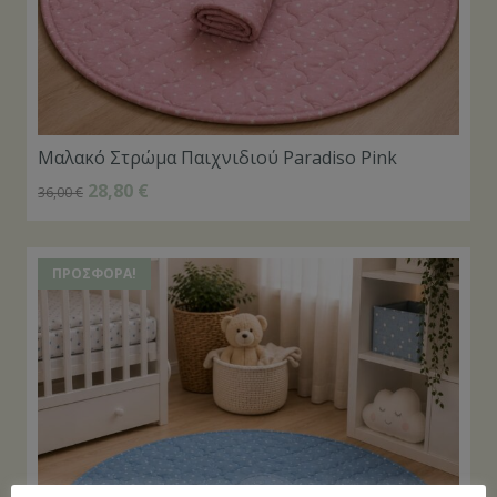
Μαλακό Στρώμα Παιχνιδιού Paradiso Pink
28,80
€
36,00
€
ΠΡΟΣΦΟΡΆ!