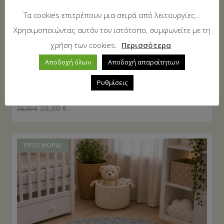
Τα cookies επιτρέπουν μια σειρά από λειτουργίες...
Χρησιμοποιώντας αυτόν τον ιστότοπο, συμφωνείτε με τη
χρήση των cookies.
Περισσότερα
Αποδοχή όλων
Αποδοχή απαραίτητων
Ρυθμίσεις
Μαλακό Στρώμα Παιχνιδιού Paradiso Light Blue
28,80
€
36,00
€
ΠΡΟΣΦΟΡΆ!