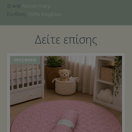
Brand:
Astron Italy
Σύνθεση:
100% Βαμβάκι
Δείτε επίσης
ΠΡΟΣΦΟΡΆ!