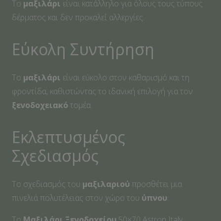
Το
μαξιλάρι
είναι κατάλληλο για όλους τους τύπους
δέρματος και δεν προκαλεί αλλεργίες.
Εύκολη Συντήρηση
Το
μαξιλάρι
είναι εύκολο στον καθαρισμό και τη
φροντίδα, καθιστώντας το ιδανική επιλογή για τον
ξενοδοχειακό
τομέα.
Εκλεπτυσμένος
Σχεδιασμός
Το σχεδιασμός του
μαξιλαριού
προσθέτει μια
πινελιά πολυτέλειας στον χώρο του
ύπνου
.
Το
Μαξιλάρι Ξενοδοχείου
50×70 Astron Italy