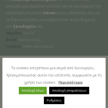
αποτελεί μια εξαιρετική επιλογή για να προσφέρετε την
υψηλότερη ποιότητα
ύπνου
στους επισκέπτες σας και
να δημιουργήσετε μια ευχάριστη και άνετη διαμονή
στο
ξενοδοχείο
σας.
Μέγεθος:
50×70
Brand:
Astron Italy
Σύνθεση:
100% Microfiber
Δείτε επίσης
Τα cookies επιτρέπουν μια σειρά από λειτουργίες...
Χρησιμοποιώντας αυτόν τον ιστότοπο, συμφωνείτε με τη
χρήση των cookies.
Περισσότερα
Αποδοχή όλων
Αποδοχή απαραίτητων
Ρυθμίσεις