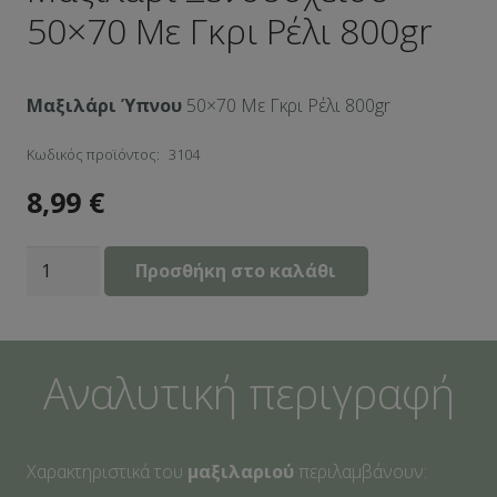
50×70 Με Γκρι Ρέλι 800gr
Μαξιλάρι Ύπνου
50×70 Με Γκρι Ρέλι 800gr
Κωδικός προϊόντος:
3104
8,99
€
Μαξιλάρι
Προσθήκη στο καλάθι
Ξενοδοχείου
50x70
Με
Αναλυτική περιγραφή
Γκρι
Ρέλι
800gr
Χαρακτηριστικά του
μαξιλαριού
περιλαμβάνουν:
ποσότητα