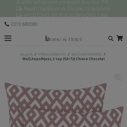
Δωρεάν μεταφορικά για αγορές άνω των 35€
Άμεση Παράδοση σε όλα μας τα προϊόντα!
ΑΠΟΣΤΟΛΕΣ ΜΕ BOX NOW ΜΟΝΟ 1,99€
2310 680080
Αρχική
/
ΥΠΝΟΔΩΜΑΤΙO
/
ΜΑΞΙΛΑΡΟΘΗΚΕΣ
/
Μαξιλαροθήκες 2 τεμ (52×72) Chiara Chocolat