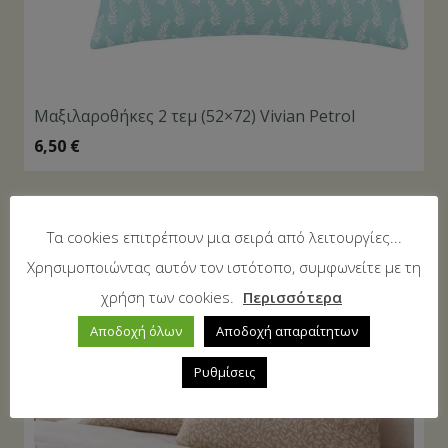
Μαξιλαροθήκες 2 τεμ (52×72) Vivian Petrol
6,50
€
Τα cookies επιτρέπουν μια σειρά από λειτουργίες...
Χρησιμοποιώντας αυτόν τον ιστότοπο, συμφωνείτε με τη
χρήση των cookies.
Περισσότερα
Αποδοχή όλων
Αποδοχή απαραίτητων
Ρυθμίσεις