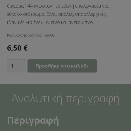
ύφασμα 144 κλωστών, με ειδική επεξεργασία για
εύκολο σιδέρωμα. Είναι απαλές, υποαλλεργικές,
ιδανικές για έναν υγιεινό και άνετο ύπνο.
Κωδικός προϊόντος:
99082
6,50
€
Μαξιλαροθήκες
Προσθήκη στο καλάθι
2
τεμ
(52x72)
Αναλυτική περιγραφή
Chiara
Chocolat
ποσότητα
Περιγραφή