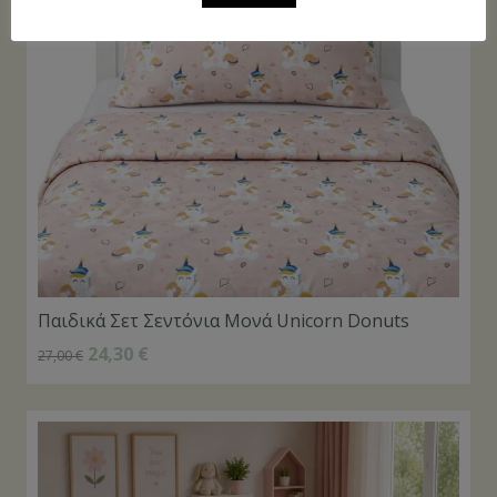
Παιδικά Σετ Σεντόνια Μονά Unicorn Donuts
24,30
€
27,00
€