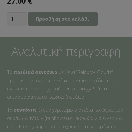
27,00
€
Παιδικά
Προσθήκη στο καλάθι
Σετ
Σεντόνια
Μονά
Αναλυτική περιγραφή
Unicorn
Balloon
ποσότητα
Τα
παιδικά σεντόνια
με θέμα “Rainbow Clouds”
προσφέρουν ένα φωτεινό και ονειρικό σχέδιο που
αντικατοπτρίζει τη χαρούμενη και παιχνιδιάρικη
ατμόσφαιρα για το παιδικό δωμάτιο.
Τα
σεντόνια
έχουν χαριτωμένα σχέδια πολύχρωμων
ουράνιων τόξων (rainbows) και αφρώδων συννεφιών
(clouds). Οι χρωματικές αποχρώσεις των ουράνιων