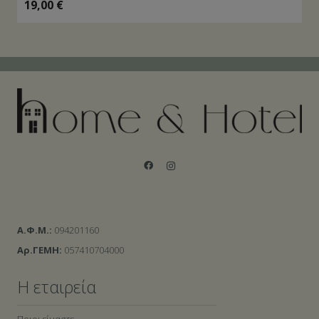
19,00
€
Α.Φ.Μ.:
094201160
Αρ.ΓΕΜΗ:
057410704000
Η εταιρεία