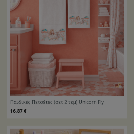
Παιδικές Πετσέτες (σετ 2 τεμ) Unicorn Fly
16,87
€