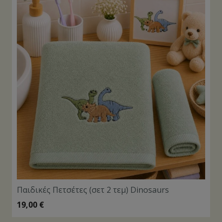
Παιδικές Πετσέτες (σετ 2 τεμ) Dinosaurs
19,00
€