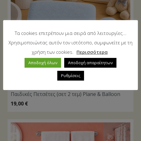
Τα cookies επιτρέπουν μια σειρά από λειτουργίες...
Χρησιμοποιώντας αυτόν τον ιστότοπο, συμφωνείτε με τη
χρήση των cookies.
Περισσότερα
Αποδοχή όλων
Αποδοχή απαραίτητων
Ρυθμίσεις
Παιδικές Πετσέτες (σετ 2 τεμ) Plane & Balloon
19,00
€