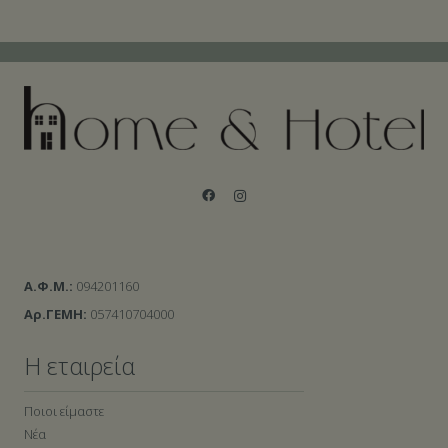
Α.Φ.Μ.:
094201160
Αρ.ΓΕΜΗ:
057410704000
Η εταιρεία
Ποιοι είμαστε
Νέα