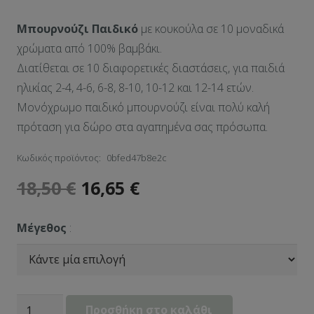
Mπουρνούζι Παιδικό
με κουκούλα σε 10 μοναδικά
χρώματα από 100% βαμβάκι.
Διατίθεται σε 10 διαφορετικές διαστάσεις, για παιδιά
ηλικίας 2-4, 4-6, 6-8, 8-10, 10-12 και 12-14 ετών.
Μονόχρωμο παιδικό μπουρνούζι είναι πολύ καλή
πρόταση για δώρο στα αγαπημένα σας πρόσωπα.
Κωδικός προϊόντος:
0bfed47b8e2c
18,50
€
16,65
€
Μέγεθος
:
Παιδικό
Προσθήκη στο καλάθι