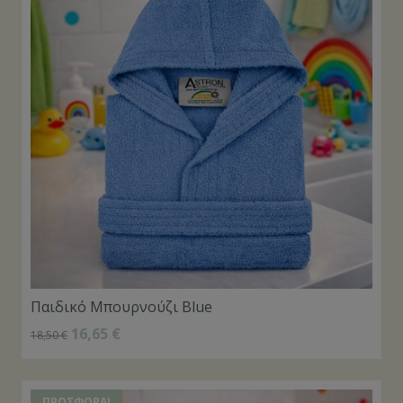
Παιδικό Μπουρνούζι Blue
16,65
€
18,50
€
ΠΡΟΣΦΟΡΆ!