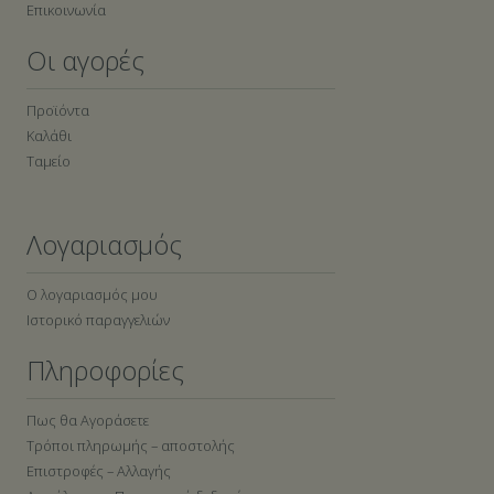
Επικοινωνία
Οι αγορές
Προϊόντα
Καλάθι
Ταμείο
Λογαριασμός
Ο λογαριασμός μου
Ιστορικό παραγγελιών
Πληροφορίες
Πως θα Αγοράσετε
Τρόποι πληρωμής – αποστολής
Επιστροφές – Αλλαγής