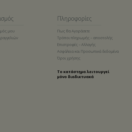
ασμός
Πληροφορίες
σμός μου
Πως θα Αγοράσετε
αραγγελιών
Τρόποι πληρωμής – αποστολής
Επιστροφές – Αλλαγής
Ασφάλεια και Προσωπικά δεδομένα
Όροι χρήσης
Το κατάστημα λειτουργεί
μόνο διαδικτυακά