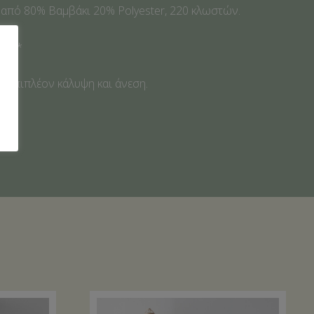
 από 80% Βαμβάκι 20% Polyester, 220 κλωστών.
εκ. *
ν επιπλέον κάλυψη και άνεση.