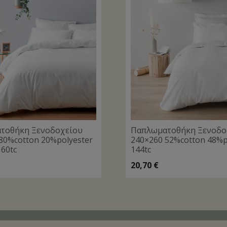
τοθήκη Ξενοδοχείου
Παπλωματοθήκη Ξενοδο
80%cotton 20%polyester
240×260 52%cotton 48%p
160tc
144tc
20,70
€