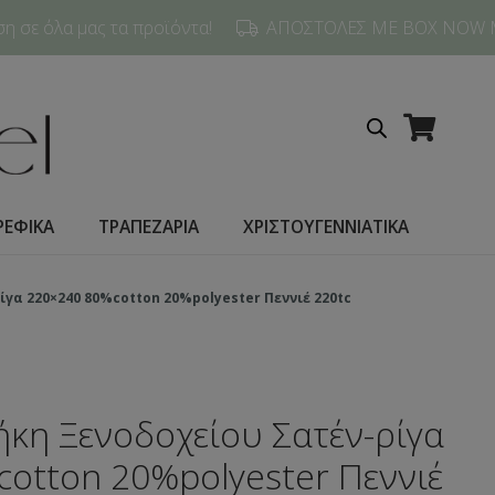
 σε όλα μας τα προϊόντα!
ΑΠΟΣΤΟΛΕΣ ΜΕ BOX NOW 
ΡΕΦΙΚΑ
ΤΡΑΠΕΖΑΡΙΑ
ΧΡΙΣΤΟΥΓΕΝΝΙΑΤΙΚΑ
α 220×240 80%cotton 20%polyester Πεννιέ 220tc
κη Ξενοδοχείου Σατέν-ρίγα
otton 20%polyester Πεννιέ