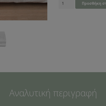
Παπλωματοθήκη
Προσθήκη σ
Ξενοδοχείου
Σατέν-
ρίγα
220x240
80%cotton
20%polyester
Πεννιέ
220tc
ποσότητα
Αναλυτική περιγραφή