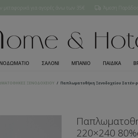
 μεταφορικά για αγορές άνω των 35€
Άμεση Παράδοση
ΝΟΔΩΜΑΤΙO
ΣΑΛΟΝΙ
ΜΠΑΝΙΟ
ΠΑΙΔΙΚΑ
Β
ΩΜΑΤΟΘΗΚΕΣ ΞΕΝΟΔΟΧΕΙΟΥ
/
Παπλωματοθήκη Ξενοδοχείου Σατέν-ρίγ
Παπλωματοθή
220×240 80%c