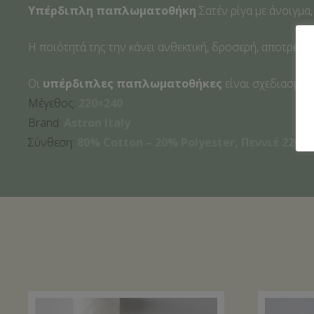
Υπέρδιπλη παπλωματοθήκη
Σατέν ρίγα με άνοιγμα,
Η ποιότητά της την κάνει ανθεκτική, δροσερή, αποτρέπει
Οι
υπέρδιπλες παπλωματοθήκες
είναι σχεδιασμένε
Μέγεθος:
220×240
Brand:
Astron Italy
Σύνθεση:
80% Cotton – 20% Polyester, Πεννιέ 220 t