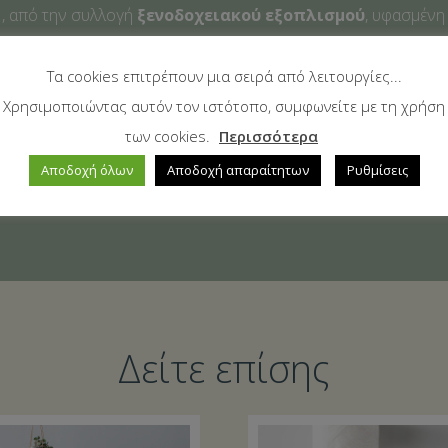
 , από την συλλογή
ξενοδοχειακού εξοπλισμού
, υφασμένη
 το κόμπιασμα και το χνούδιασμα. Το φάρδος της ρίγας είναι 1
Τα cookies επιτρέπουν μια σειρά από λειτουργίες...
Χρησιμοποιώντας αυτόν τον ιστότοπο, συμφωνείτε με τη χρήση
ς για να ταιριάζουν σε υπέρδιπλα κρεβάτια και να προσφέρου
των cookies.
Περισσότερα
Αποδοχή όλων
Αποδοχή απαραίτητων
Ρυθμίσεις
c
Δείτε επίσης