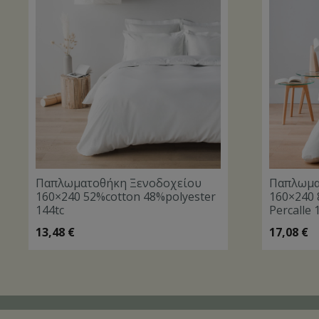
Παπλωματοθήκη Ξενοδοχείου
Παπλωμα
160×240 52%cotton 48%polyester
160×240 
144tc
Percalle 
13,48
€
17,08
€