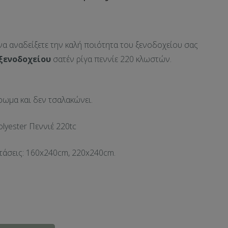
 να αναδείξετε την καλή ποιότητα του ξενοδοχείου σας
ξενοδοχείου
σατέν ρίγα πεννίε 220 κλωστών.
.
ρωμα και δεν τσαλακώνει.
lyester Πεννιέ 220tc
στάσεις: 160x240cm, 220x240cm.