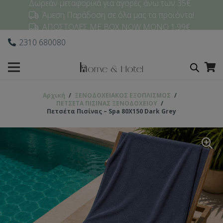
Δωρεάν μεταφορικά για αγορές άνω των 35€
Άμεση Παράδοση σε όλα μας τα προϊόντα!
ΑΠΟΣΤΟΛΕΣ ΜΕ BOX NOW ΜΟΝΟ 1,99€
2310 680080
Αρχική
/
ΞΕΝΟΔΟΧΕΙΑΚΟΣ ΕΞΟΠΛΙΣΜΟΣ
/
ΠΕΤΣΕΤΑ ΠΙΣΙΝΑΣ ΞΕΝΟΔΟΧΕΙΟΥ
/
Πετσέτα Πισίνας – Spa 80X150 Dark Grey