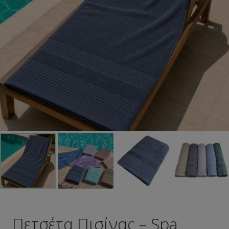
Πετσέτα Πισίνας – Spa