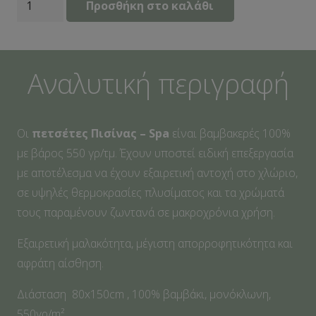
Προσθήκη στο καλάθι
Πισίνας
-
Spa
Αναλυτική περιγραφή
80X150
Dark
Grey
Οι
πετσέτες Πισίνας – Spa
είναι βαμβακερές 100%
ποσότητα
με βάρος 550 γρ/τμ. Έχουν υποστεί ειδική επεξεργασία
με αποτέλεσμα να έχουν εξαιρετική αντοχή στο χλώριο,
σε υψηλές θερμοκρασίες πλυσίματος και τα χρώματά
τους παραμένουν ζωντανά σε μακροχρόνια χρήση.
Εξαιρετική μαλακότητα, μέγιστη απορροφητικότητα και
αφράτη αίσθηση.
Διάσταση 80x150cm , 100% βαμβάκι, μονόκλωνη,
550γρ/m²