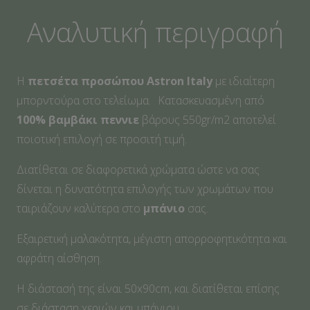
Blue
Αναλυτική περιγραφή
ποσότητα
Η
πετσέτα προσώπου
Αstron Italy
με ιδιαίτερη
μπορντούρα στο τελείωμα. Κατασκευασμένη από
100% βαμβάκι πεννιε
βάρους 550gr/m2 αποτελεί
ποιοτική επιλογή σε προσιτή τιμή.
Διατίθεται σε διαφορετικά χρώματα ώστε να σας
δίνεται η δυνατότητα επιλογής των χρωμάτων που
ταιριάζουν καλύτερα στο
μπάνιο
σας.
Εξαιρετική μαλακότητα, μέγιστη απορροφητικότητα και
αφράτη αίσθηση.
Η διάστασή της είναι 50x90cm, και διατίθεται επίσης
σε διάσταση χεριών και μπάνιου.