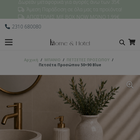
Δωρεάν μεταφορικά για αγορές άνω των 35€
Άμεση Παράδοση σε όλα μας τα προϊόντα!
ΑΠΟΣΤΟΛΕΣ ΜΕ BOX NOW ΜΟΝΟ 1,99€
2310 680080
Αρχική
/
ΜΠΑΝΙΟ
/
ΠΕΤΣΕΤΕΣ ΠΡΟΣΩΠΟΥ
/
Πετσέτα Προσώπου 50×90 Blue