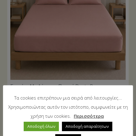
Σεντόνι Με Λάστιχο Πεννιέ Dusty Rose
(1.00×2.00+0.40)
Τα cookies επιτρέπουν μια σειρά από λειτουργίες...
13,80
€
18,00
€
Χρησιμοποιώντας αυτόν τον ιστότοπο, συμφωνείτε με τη
χρήση των cookies.
Περισσότερα
ΠΡΟΣΦΟΡΆ!
Αποδοχή όλων
Αποδοχή απαραίτητων