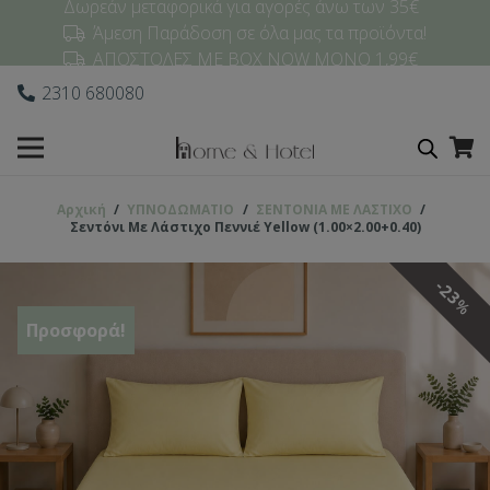
Δωρεάν μεταφορικά για αγορές άνω των 35€
Άμεση Παράδοση σε όλα μας τα προϊόντα!
ΑΠΟΣΤΟΛΕΣ ΜΕ BOX NOW ΜΟΝΟ 1,99€
2310 680080
Αρχική
/
ΥΠΝΟΔΩΜΑΤΙO
/
ΣΕΝΤΟΝΙΑ ΜΕ ΛΑΣΤΙΧΟ
/
Σεντόνι Με Λάστιχο Πεννιέ Yellow (1.00×2.00+0.40)
23
%
Προσφορά!