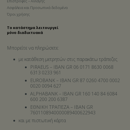
Επιστροφές – Αλλαγής
Ασφάλεια και Προσωπικά δεδομένα
Όροι χρήσης
Το κατάστημα λειτουργεί
μόνο διαδικτυακά
Μπορείτε να πληρώσετε:
με κατάθεση μετρητών στις παρακάτω τράπεζες
PIRAEUS – IBAN GR 06 0171 8630 0068
6313 0233 961
EUROBANK – IBAN GR 87 0260 4700 0002
0020 0094 627
ALPHABANK – IBAN GR 160 140 84 6084
600 200 200 6387
ΕΘΝΙΚΗ ΤΡΑΠΕΖΑ – IBAN GR
7601108940000089400622943
και με πιστωτική κάρτα