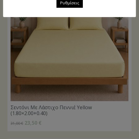
Ρυθμίσεις
Σεντόνι Με Λάστιχο Πεννιέ Yellow
(1.80×2.00+0.40)
23,50
€
31,00
€