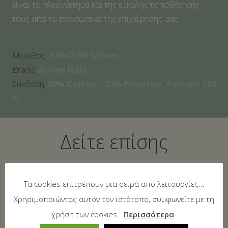
είναι το πλεονέκτημα και της εύκολης τοποθέτησής
τους από το προσωπικό της επιχείρησής σας.
Μέγεθος:
0.90×2.00+0.35cm
Brand:
Astron Italy
Σύνθεση:
80% Cotton – 20% Polyester, Percalle 144
tc
Δείτε επίσης
Τα cookies επιτρέπουν μια σειρά από λειτουργίες...
Χρησιμοποιώντας αυτόν τον ιστότοπο, συμφωνείτε με τη
χρήση των cookies.
Περισσότερα