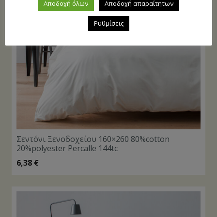
Αποδοχή όλων
Αποδοχή απαραίτητων
Ρυθμίσεις
Σεντόνι Ξενοδοχείου 160×260 80%cotton
20%polyester Percalle 144tc
6,38
€