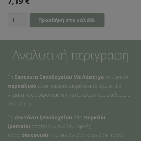
7,19
€
Σεντόνι
Προσθήκη στο καλάθι
Ξενοδοχείου
Mε
Λάστιχο
Αναλυτική περιγραφή
0,90x2,00+35
80%cotton
20%polyesters
Τα
Σεντόνια Ξενοδοχείου Mε Λάστιχο
σε ύφανση
Percalle
περκαλιού
είναι κατασκευασμένα από εξαιρετικά
144tc
νήματα προσφέροντας την πολυτέλεια που επιθυμεί ο
ποσότητα
επισκέπτης.
Τα
σεντόνια ξενοδοχείου
από
περκάλι
(percale)
αποτελούν ένα δημοφιλές
είδος
σεντονιού
που συναντάται συχνά σε πολλά