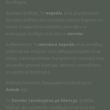
ξενοδοχεία.
Δροσερή αίσθηση: Το
περκάλι
είναι γνωστό για τη
δροσερή αίσθηση που προσφέρει κατά τη διάρκεια του
ύπνου. Η ύφανσή του επιτρέπει στον αέρα να
κυκλοφορεί ελεύθερα μέσα από το
σεντόνι
.
Ανθεκτικότητα: Τα
σεντόνια περκάλι
είναι συνήθως
ανθεκτικά και αντέχουν στην καθημερινή χρήση. Είναι
επίσης ευκολόχρηστα και διατηρούν την ποιότητά τους
για μεγάλο χρονικό διάστημα, κάνοντας τα κατάλληλα
για χρήση σε ξενοδοχεία.
Aπόλυτη λευκότητα, δοκιμασμένη επιλογή για το
Airbnb
σας!
Το
Σεντόνι Ξενοδοχείου με Λάστιχο
διαθέτει
λάστιχο στις γωνίες του, προκειμένου να είναι πιο