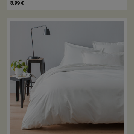
8,99
€