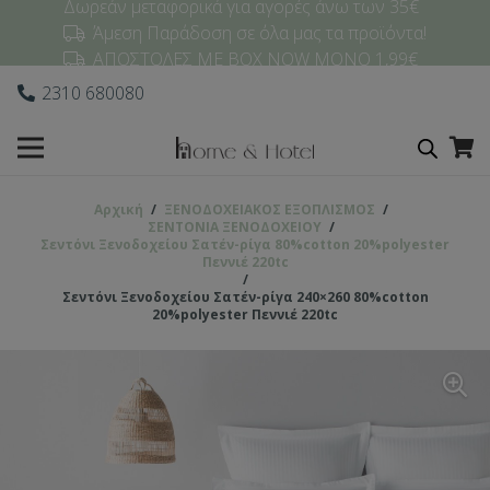
Δωρεάν μεταφορικά για αγορές άνω των 35€
Άμεση Παράδοση σε όλα μας τα προϊόντα!
ΑΠΟΣΤΟΛΕΣ ΜΕ BOX NOW ΜΟΝΟ 1,99€
2310 680080
Αρχική
/
ΞΕΝΟΔΟΧΕΙΑΚΟΣ ΕΞΟΠΛΙΣΜΟΣ
/
ΣΕΝΤΟΝΙΑ ΞΕΝΟΔΟΧΕΙΟΥ
/
Σεντόνι Ξενοδοχείου Σατέν-ρίγα 80%cotton 20%polyester
Πεννιέ 220tc
/
Σεντόνι Ξενοδοχείου Σατέν-ρίγα 240×260 80%cotton
20%polyester Πεννιέ 220tc