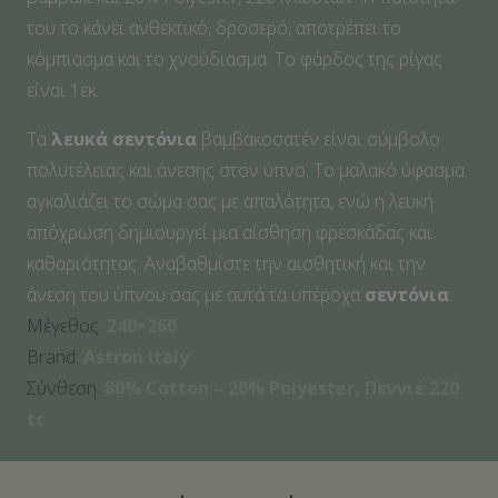
ποσότητα
του το κάνει ανθεκτικό, δροσερό, αποτρέπει το
κόμπιασμα και το χνούδιασμα. Το φάρδος της ρίγας
είναι 1εκ.
Τα
λευκά σεντόνια
βαμβακοσατέν είναι σύμβολο
πολυτέλειας και άνεσης στον ύπνο. Το μαλακό ύφασμα
αγκαλιάζει το σώμα σας με απαλότητα, ενώ η λευκή
απόχρωση δημιουργεί μια αίσθηση φρεσκάδας και
καθαριότητας. Αναβαθμίστε την αισθητική και την
άνεση του ύπνου σας με αυτά τα υπέροχα
σεντόνια
.
Μέγεθος:
240×260
Brand:
Astron Italy
Σύνθεση:
80% Cotton – 20% Polyester, Πεννιέ 220
tc