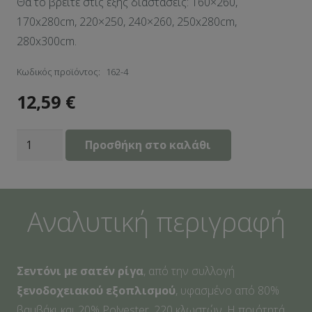
Θα τo βρείτε στις εξής διαστάσεις: 160×260,
170x280cm, 220×250, 240×260, 250x280cm,
280x300cm.
Κωδικός προϊόντος:
162-4
12,59
€
Σεντόνι
Προσθήκη στο καλάθι
Ξενοδοχείου
Σατέν-
ρίγα
Αναλυτική περιγραφή
240x260
80%cotton
20%polyester
Σεντόνι με σατέν ρίγα
, από την συλλογή
Πεννιέ
ξενοδοχειακού εξοπλισμού
, υφασμένο από 80%
220tc
βαμβάκι και 20% Polyester, 220 κλωστών. Η ποιότητά