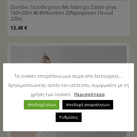
Σεντόνι Ξενοδοχείου Με Λάστιχο Σατέν-ρίγα
160×200+40 80%cotton 20%polyester Πεννιέ
220tc
13,48
€
Τα cookies επιτρέπουν μια σειρά από λειτουργίες...
Χρησιμοποιώντας αυτόν τον ιστότοπο, συμφωνείτε με τη
χρήση των cookies.
Περισσότερα
Αποδοχή όλων
Αποδοχή απαραίτητων
Ρυθμίσεις