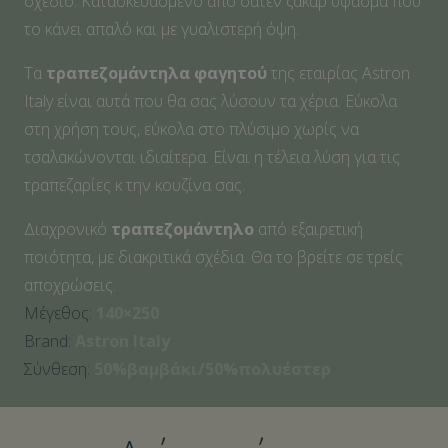
σχέδιο. Κατασκευασμένο από σατέν ζακάρ ύφασμα που
το κάνει απαλό και με γυαλιστερή όψη.
Τα
τραπεζομάντηλα φαγητού
της εταιρίας Astron
Italy
είναι αυτά που θα σας λύσουν τα χέρια. Εύκολα
στη χρήση τους, εύκολα στο πλύσιμο χωρίς να
τσαλακώνονται ιδιαίτερα. Είναι η τέλεια λύση για τις
τραπεζαρίες κ την κουζίνα σας.
Διαχρονικό
τραπεζομάντηλο
από εξαιρετική
ποιότητα, με διακριτικά σχέδια. Θα το βρείτε σε τρείς
αποχρώσεις.
Μέγεθος:
140×250
Brand:
Astron Italy
Σύνθεση:
50%βαμβάκι/50%πολυέστερ