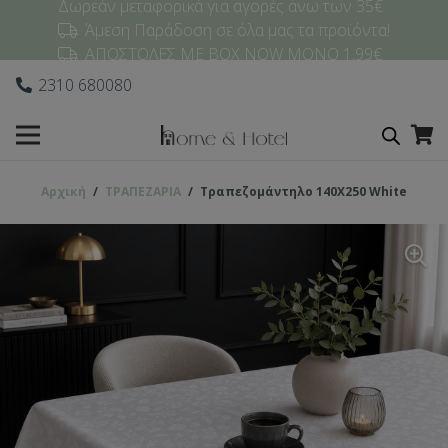
Δωρεάν μεταφορικά για αγορές άνω των 35€
Άμεση Παράδοση σε όλα μας τα προϊόντα!
ΑΠΟΣΤΟΛΕΣ ΜΕ BOX NOW ΜΟΝΟ 1,99€
2310 680080
Αρχική
/
ΤΡΑΠΕΖΑΡΙΑ
/
Τραπεζομάντηλο 140Χ250 White