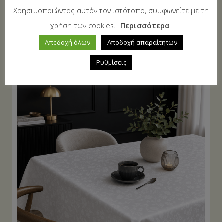
Χρησιμοποιώντας αυτόν τον ιστότοπο, συμφωνείτε με τη
χρήση των cookies.
Περισσότερα
Τραπεζομάντηλο 140Χ280 Beige
Αποδοχή όλων
Αποδοχή απαραίτητων
19,00
€
Ρυθμίσεις