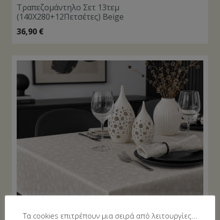
Τραπεζομάντηλο Σετ 13τεμ
(140Χ280+12Πετσέτες) Beige
36,90
€
Τα cookies επιτρέπουν μια σειρά από λειτουργίες...