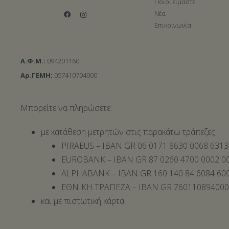
Ποιοι είμαστε
Νέα
Επικοινωνία
Α.Φ.Μ.:
094201160
Αρ.ΓΕΜΗ:
057410704000
Μπορείτε να πληρώσετε:
με κατάθεση μετρητών στις παρακάτω τράπεζες
PIRAEUS – IBAN GR 06 0171 8630 0068 6313
EUROBANK – IBAN GR 87 0260 4700 0002 00
ALPHABANK – IBAN GR 160 140 84 6084 600
ΕΘΝΙΚΗ ΤΡΑΠΕΖΑ – IBAN GR 76011089400
και με πιστωτική κάρτα