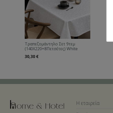
Τραπεζομάντηλο Σετ 9τεμ
(140Χ220+8Πετσέτες) White
30,30
€
Η εταιρεία