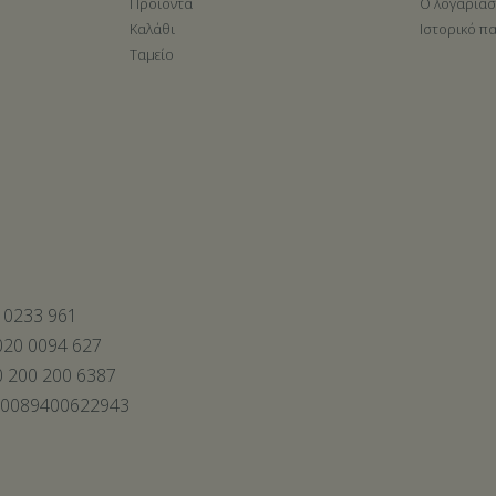
Προϊόντα
Ο λογαρια
Καλάθι
Ιστορικό π
Ταμείο
 0233 961
20 0094 627
 200 200 6387
00089400622943