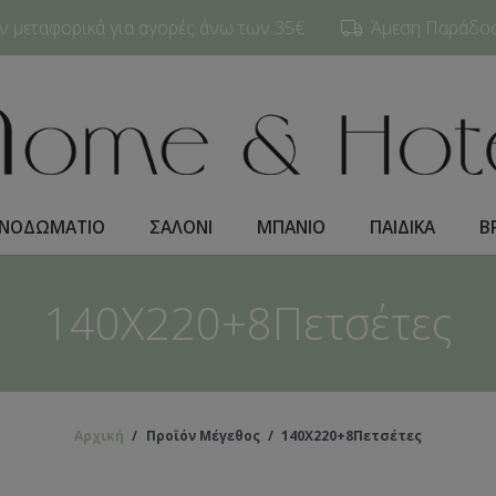
 μεταφορικά για αγορές άνω των 35€
Άμεση Παράδοση
ΝΟΔΩΜΑΤΙO
ΣΑΛΟΝΙ
ΜΠΑΝΙΟ
ΠΑΙΔΙΚΑ
Β
140Χ220+8Πετσέτες
Αρχική
/
Προϊόν Μέγεθος
/
140Χ220+8Πετσέτες