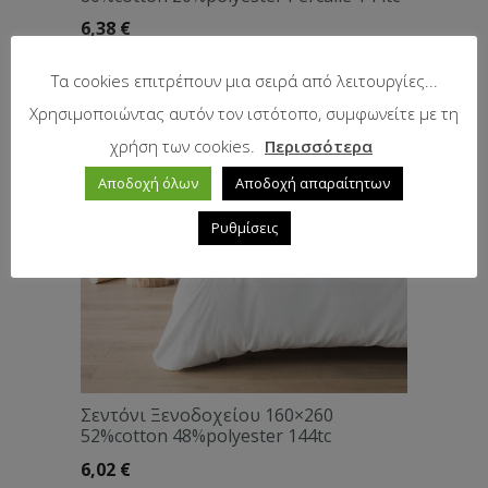
6,38
€
Τα cookies επιτρέπουν μια σειρά από λειτουργίες...
Χρησιμοποιώντας αυτόν τον ιστότοπο, συμφωνείτε με τη
χρήση των cookies.
Περισσότερα
Αποδοχή όλων
Αποδοχή απαραίτητων
Ρυθμίσεις
Σεντόνι Ξενοδοχείου 160×260
52%cotton 48%polyester 144tc
6,02
€