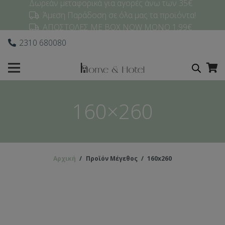
Δωρεάν μεταφορικά για αγορές άνω των 35€
Άμεση Παράδοση σε όλα μας τα προϊόντα!
ΑΠΟΣΤΟΛΕΣ ΜΕ BOX NOW ΜΟΝΟ 1,99€
2310 680080
160×260
Αρχική
/
Προϊόν Μέγεθος
/
160x260