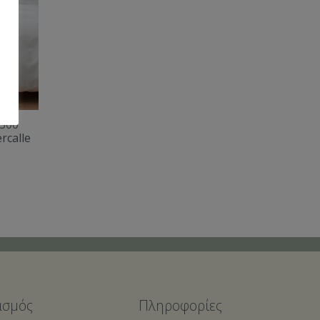
×300
rcalle
ασμός
Πληροφορίες