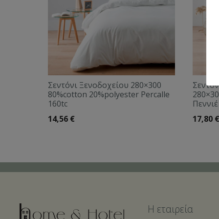
Σεντόνι Ξενοδοχείου 280×300
Σεντόν
80%cotton 20%polyester Percalle
280×30
160tc
Πεννιέ
14,56
€
17,80
Η εταιρεία