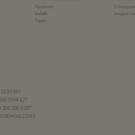
Προϊόντα
Ο λογαρια
Καλάθι
Ιστορικό π
Ταμείο
 0233 961
20 0094 627
 200 200 6387
00089400622943