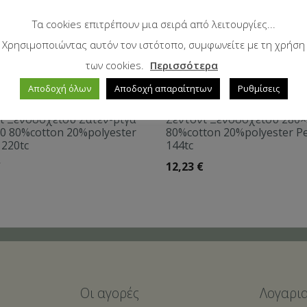
Τα cookies επιτρέπουν μια σειρά από λειτουργίες...
Χρησιμοποιώντας αυτόν τον ιστότοπο, συμφωνείτε με τη χρήση
των cookies.
Περισσότερα
Αποδοχή όλων
Αποδοχή απαραίτητων
Ρυθμίσεις
ι Ξενοδοχείου Σατέν-ρίγα
Σεντόνι Ξενοδοχείου 280
0 80%cotton 20%polyester
80%cotton 20%polyester Pe
 220tc
144tc
€
12,23
€
Οι αγορές
Λογαρι