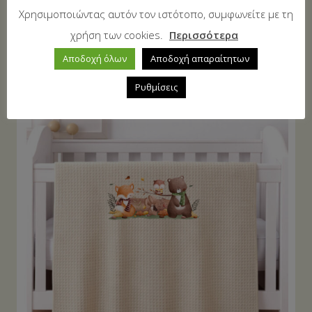
Χρησιμοποιώντας αυτόν τον ιστότοπο, συμφωνείτε με τη
Κουβέρτα Πικέ Αγκαλιάς & Λίκνου 80 Χ 110 Grey
χρήση των cookies.
Περισσότερα
12,15
€
13,50
€
Αποδοχή όλων
Αποδοχή απαραίτητων
Ρυθμίσεις