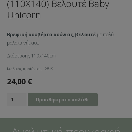
(110Χ140) Βελουτέ Baby
Unicorn
Βρεφική κουβέρτα κούνιας
,
βελουτέ
με πολύ
μαλακά νήματα.
Διάστασης 110x140cm.
Κωδικός προϊόντος:
2819
24,00
€
Βρεφική
Προσθήκη στο καλάθι
Κουβέρτα
Κούνιας
(110Χ140)
Αναλυτική περιγραφή
Βελουτέ