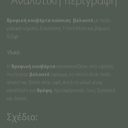
Baby
Unicorn
Βρεφική κουβέρτα κούνιας
βελουτέ
με πολύ
ποσότητα
μαλακά νήματα, διάστασης 110x140cm και βάρους
625gr.
Υλικό:
Η
Βρεφική
κουβέρτα
κατασκευάζεται από υψηλής
ποιότητας
βελουτέ
ύφασμα, το οποίο είναι πολύ
απαλό και ζεστό στην αφή. Αυτό το υλικό είναι
κατάλληλο για
Βρέφη
, προσφέροντάς τους ζεστασιά
και άνεση.
Σχέδιο: