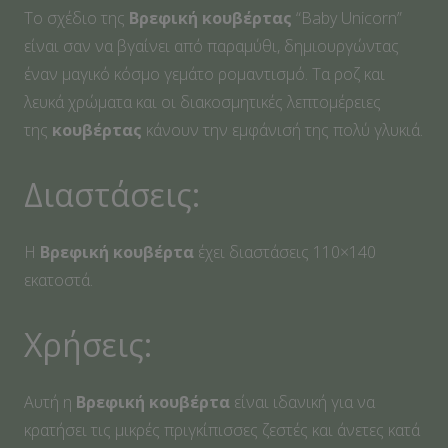
Το σχέδιο της
Βρεφική
κουβέρτας
“Baby Unicorn”
είναι σαν να βγαίνει από παραμύθι, δημιουργώντας
έναν μαγικό κόσμο γεμάτο ρομαντισμό. Τα ροζ και
λευκά χρώματα και οι διακοσμητικές λεπτομέρειες
της
κουβέρτας
κάνουν την εμφάνισή της πολύ γλυκιά.
Διαστάσεις:
Η
Βρεφική
κουβέρτα
έχει διαστάσεις 110×140
εκατοστά.
Χρήσεις:
Αυτή η
Βρεφική
κουβέρτα
είναι ιδανική για να
κρατήσει τις μικρές πριγκίπισσες ζεστές και άνετες κατά