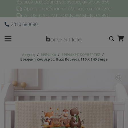
Δωρεάν μεταφορικά για αγορές άνω των 35€
Άμεση Παράδοση σε όλα μας τα προϊόντα!
ΑΠΟΣΤΟΛΕΣ ΜΕ BOX NOW ΜΟΝΟ 1,99€
2310 680080
Αρχική
/
ΒΡΕΦΙΚΑ
/
ΒΡΕΦΙΚΕΣ ΚΟΥΒΕΡΤΕΣ
/
Βρεφική Κουβέρτα Πικέ Κούνιας 110 Χ 140 Beige