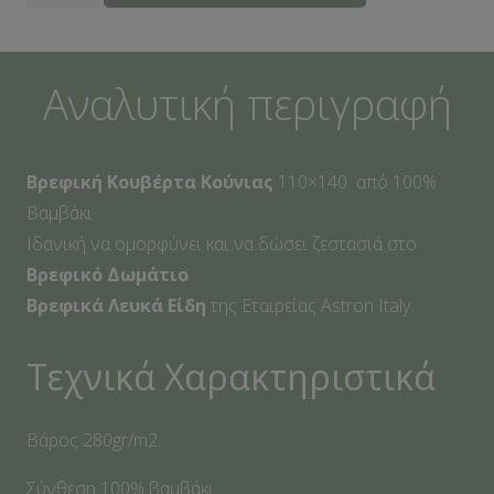
Κουβέρτα
Πικέ
Κούνιας
Αναλυτική περιγραφή
110
Χ
140
Βρεφική Κουβέρτα Κούνιας
110×140 από 100%
Beige
Βαμβάκι.
ποσότητα
Ιδανική να ομορφύνει και να δώσει ζεστασιά στο
Βρεφικό Δωμάτιο
.
Βρεφικά Λευκά Είδη
της Εταιρείας Astron Italy.
Τεχνικά Χαρακτηριστικά
Βάρος 280gr/m2.
Σύνθεση 100% βαμβάκι