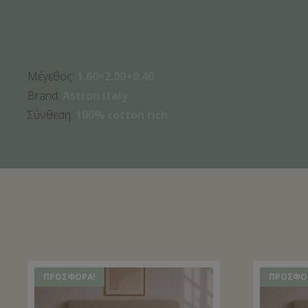
Μέγεθος:
1.60×2.00+0.40
Brand:
Astron Italy
Σύνθεση:
100% cotton rich
ΠΡΟΣΦΟΡΆ!
ΠΡΟΣΦΟ