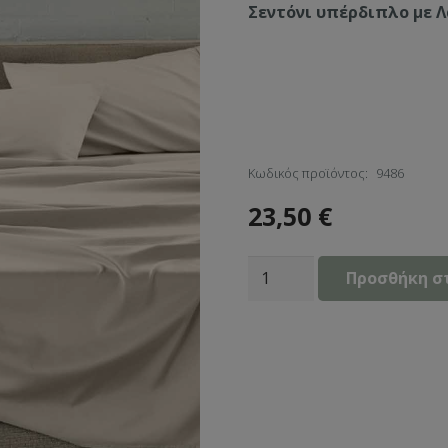
Σεντόνι υπέρδιπλο με 
Κωδικός προϊόντος:
9486
23,50
€
Σεντόνι
Προσθήκη σ
Με
Λάστιχο
(160x200+40)
Beige
ποσότητα