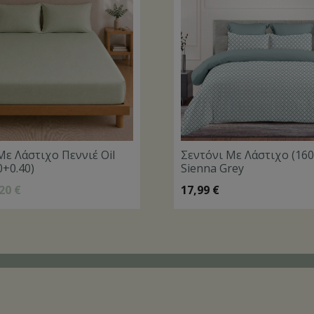
Με Λάστιχο Πεννιέ Oil
Σεντόνι Με Λάστιχο (16
0+0.40)
Sienna Grey
,20
€
17,99
€