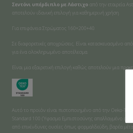
Σεντόνι υπέρδιπλο με Λάστιχο
από την εταιρεία Αs
αποτελούν ιδανική επιλογή για καθημερινή χρήση.
Για επιφάνεια Στρώματος 160×200+40.
Σε διαφορετικές αποχρώσεις. Είναι κατασκευασμένο από
για ένα ολοκληρωμένο αποτέλεσμα.
Είναι μια εξαιρετική επιλογή καθώς αποτελούν μια πρακτ
Αυτό το προϊόν είναι πιστοποιημένο από την Oeko-Tex
Standard 100 (Ύφασμα Εμπιστοσύνης απαλλαγμένο από ε
από επικίνδυνες ουσίες όπως φορμαλδεΰδη, βαρέα μέταλ