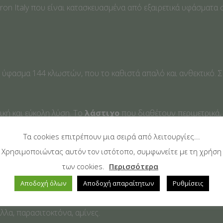
tron Italy που είναι κατασκευασμένα από εξαιρετικά υφάσματα
 ύφασμα 144 κλωστών, που το καθιστά απαλό και ανθεκτικό. Σ
ική και εύκολη λύση. Το
λάστιχο
που διαθέτουν περιμετρικά,
Τα cookies επιτρέπουν μια σειρά από λειτουργίες...
Χρησιμοποιώντας αυτόν τον ιστότοπο, συμφωνείτε με τη χρήση
των cookies.
Περισσότερα
Αποδοχή όλων
Αποδοχή απαραίτητων
Ρυθμίσεις
 τον διεθνή φορέα πιστοποίησης για την ασφάλεια των υφασ
πιβλαβείς ουσίες) δηλώνει ότι το προϊόν είναι φιλικό προς
λα, παρασιτοκτόνα, αμίνες.