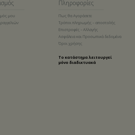
ασμός
Πληροφορίες
σμός μου
Πως θα Αγοράσετε
αραγγελιών
Τρόποι πληρωμής – αποστολής
Επιστροφές – Αλλαγής
Ασφάλεια και Προσωπικά δεδομένα
Όροι χρήσης
Το κατάστημα λειτουργεί
μόνο διαδικτυακά