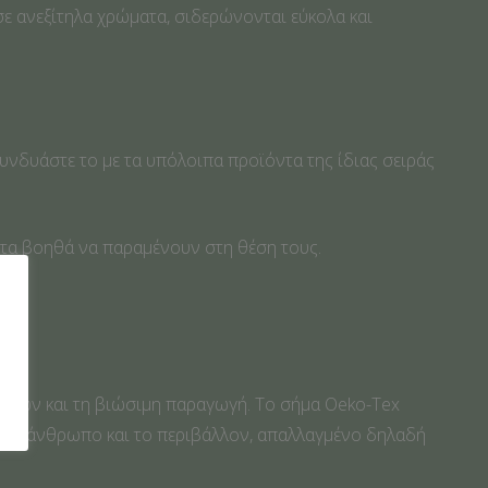
 σε ανεξίτηλα χρώματα, σιδερώνονται εύκολα και
υνδυάστε το με τα υπόλοιπα προϊόντα της ίδιας σειράς
 τα βοηθά να παραμένουν στη θέση τους.
μάτων και τη βιώσιμη παραγωγή. Το σήμα Oeko-Tex
 τον άνθρωπο και το περιβάλλον, απαλλαγμένο δηλαδή