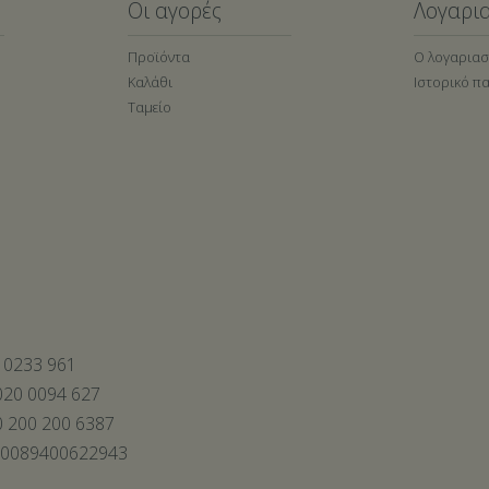
Οι αγορές
Λογαρι
Προϊόντα
Ο λογαρια
Καλάθι
Ιστορικό π
Ταμείο
 0233 961
20 0094 627
 200 200 6387
00089400622943