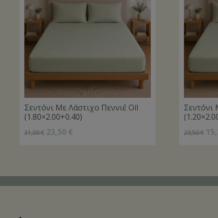
Σεντόνι Με Λάστιχο Πεννιέ Oil
Σεντόνι 
(1.80×2.00+0.40)
(1.20×2.0
23,50
€
15
31,00
€
20,50
€