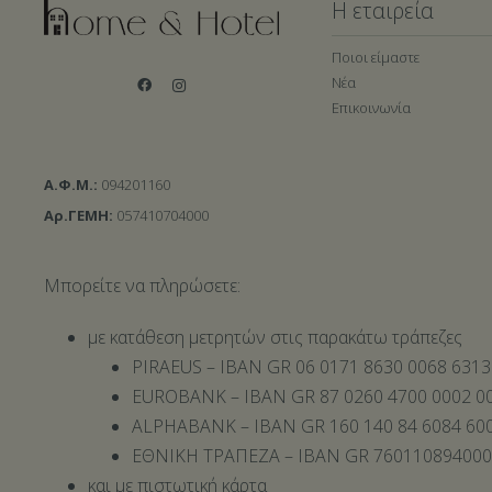
Η εταιρεία
Ποιοι είμαστε
Νέα
Επικοινωνία
Α.Φ.Μ.:
094201160
Αρ.ΓΕΜΗ:
057410704000
Μπορείτε να πληρώσετε:
με κατάθεση μετρητών στις παρακάτω τράπεζες
PIRAEUS – IBAN GR 06 0171 8630 0068 6313
EUROBANK – IBAN GR 87 0260 4700 0002 00
ALPHABANK – IBAN GR 160 140 84 6084 600
ΕΘΝΙΚΗ ΤΡΑΠΕΖΑ – IBAN GR 76011089400
και με πιστωτική κάρτα